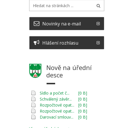
Novinky na e-mail
Hlášení rozhlasu
Nově na úřední
desce
Sídlo a počet č...
[0 B]
Schválený závěr...
[0 B]
Rozpočtové opat...
[0 B]
Rozpočtové opat...
[0 B]
Darovací smlouv...
[0 B]