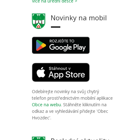
Více na úřední desce >
Novinky na mobil
Odebírejte novinky na svůj chytrý
telefon prostřednictvím mobilní aplikace
Obce na webu
. Stáhněte kliknutím na
odkaz a ve vyhledávání přidejte 'Obec
Hvozdec'.