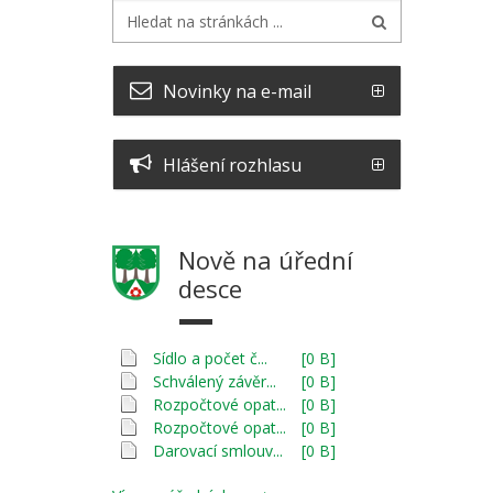
Novinky na e-mail
Hlášení rozhlasu
Nově na úřední
desce
Sídlo a počet č...
[0 B]
Schválený závěr...
[0 B]
Rozpočtové opat...
[0 B]
Rozpočtové opat...
[0 B]
Darovací smlouv...
[0 B]