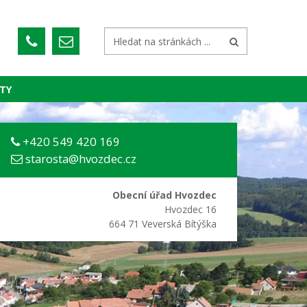
TY
+420 549 420 169
starosta@hvozdec.cz
Obecní úřad Hvozdec
Hvozdec 16
664 71 Veverská Bítýška