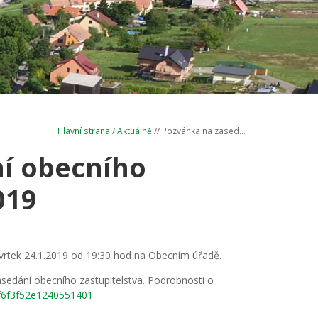
Hlavní strana
/
Aktuálně
// Pozvánka na zased...
í obecního
019
vrtek 24.1.2019 od 19:30 hod na Obecním úřadě.
sedání obecního zastupitelstva. Podrobnosti o
f6f3f52e1240551401