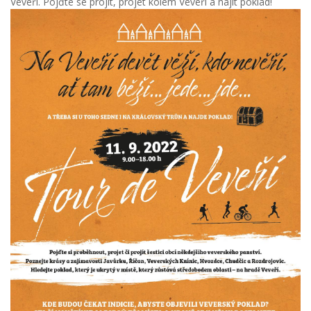
Veveří. Pojďte se projít, projet kolem Veveří a najít poklad!