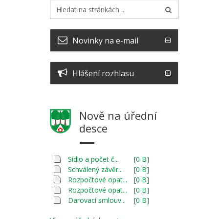
Novinky na e-mail
Hlášení rozhlasu
Nově na úřední
desce
Sídlo a počet č...
[0 B]
Schválený závěr...
[0 B]
Rozpočtové opat...
[0 B]
Rozpočtové opat...
[0 B]
Darovací smlouv...
[0 B]