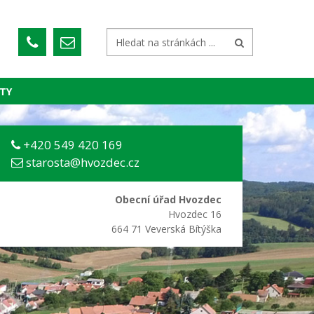
TY
+420 549 420 169
starosta@hvozdec.cz
Obecní úřad Hvozdec
Hvozdec 16
664 71 Veverská Bítýška