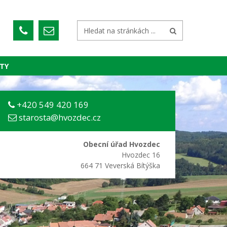
TY
+420 549 420 169
starosta@hvozdec.cz
Obecní úřad Hvozdec
Hvozdec 16
664 71 Veverská Bítýška