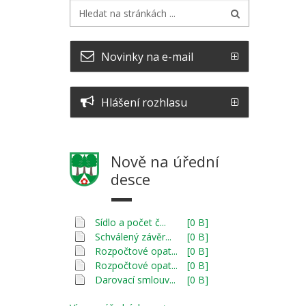
Novinky na e-mail
Hlášení rozhlasu
Nově na úřední
desce
Sídlo a počet č...
[0 B]
Schválený závěr...
[0 B]
Rozpočtové opat...
[0 B]
Rozpočtové opat...
[0 B]
Darovací smlouv...
[0 B]