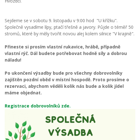
Hvozdci.
Sejdeme se v sobotu 9. listopadu v 9:00 hod "U křížku".
Společně vysadíme lípy, ptačí třešně a javory. Půjde o téměř 50
stromů, které by měly tvořit novou alej kolem silnice "V krajině".
Přineste si prosím vlastní rukavice, hrábě, případně
vlastní rýč. Dál budete potřebovat hodně síly a dobrou
náladu!
Po ukončení výsadby bude pro všechny dobrovolníky
zajištěn pozdní oběd v místní hospodě. Proto prosíme o
rezervaci, abychom věděli kolik nás bude a kolik jídel
máme objednat.
Registrace dobrovolníků zde.