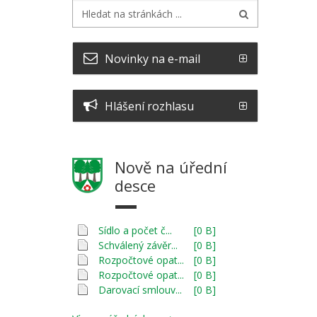
Novinky na e-mail
Hlášení rozhlasu
Nově na úřední
desce
Sídlo a počet č...
[0 B]
Schválený závěr...
[0 B]
Rozpočtové opat...
[0 B]
Rozpočtové opat...
[0 B]
Darovací smlouv...
[0 B]