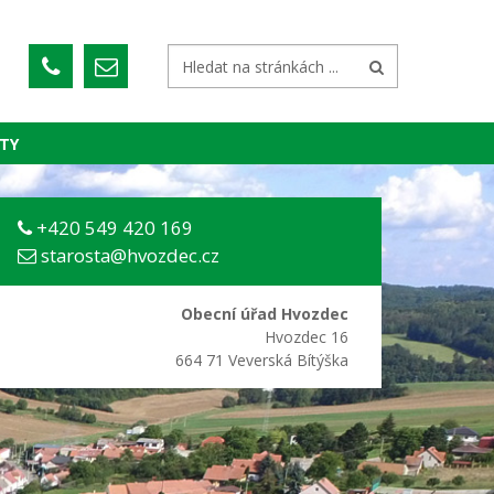
TY
+420 549 420 169
starosta@hvozdec.cz
Obecní úřad Hvozdec
Hvozdec 16
664 71 Veverská Bítýška