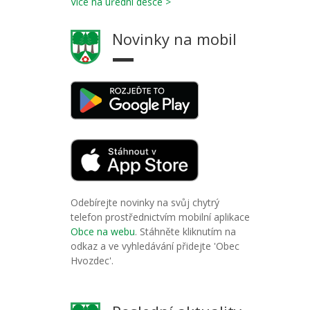
Více na úřední desce >
Novinky na mobil
Odebírejte novinky na svůj chytrý
telefon prostřednictvím mobilní aplikace
Obce na webu
. Stáhněte kliknutím na
odkaz a ve vyhledávání přidejte 'Obec
Hvozdec'.