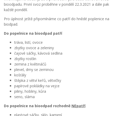
bioodpadu. První svoz proběhne v pondělí 22.3.2021 a dále pak
každé pondělí.
Pro úplnost ještě připomínáme co patří do hnědé poplenice na
biodpad.
Do popelnice na bioodpad patří
tráva, listí, ovoce
zbytky ovoce a zeleniny
čajové sáčky, kávová sedlina
zbytky rostlin
zemina z květináčů
plevel, drny se zeminou
košťály
štěpka z větví keřů, větvičky
papírové pokládky na vejce
piliny, hobliny, kůra
seno, sláma
Do popelnice na bioodpad rozhodně
NEpatří
plastové sáčky, sklo, kamení