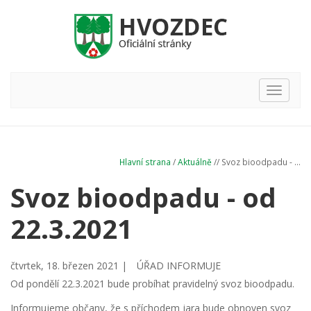
Hlavní
nabídka
Hlavní strana
/
Aktuálně
// Svoz bioodpadu - ...
Svoz bioodpadu - od
22.3.2021
čtvrtek, 18. březen 2021 |
ÚŘAD INFORMUJE
Od pondělí 22.3.2021 bude probíhat pravidelný svoz bioodpadu.
Informujeme občany, že s příchodem jara bude obnoven svoz