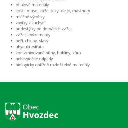
obalové materiály
kosti, maso, kůže, tuky, oleje, mastnoty
mléčné výrobky
zbytky z kuchyní
podestýlky od domácích zvířat
zvířecí exkrementy
peří, chlupy, vlasy
uhynulá zvířata
kontaminované piliny, hobliny, kůra
nebezpečné odpady
biologicky obtížně rozložitelné materiály