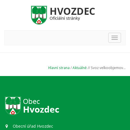
Hlavní
nabídka
Hlavní strana
/
Aktuálně
// Svoz velkoobjemov...
Obecní úřad Hvozdec