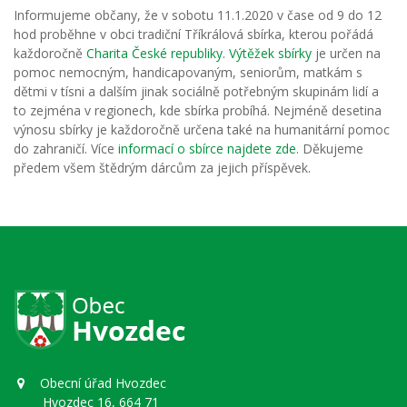
Informujeme občany, že v sobotu 11.1.2020 v čase od 9 do 12
hod proběhne v obci tradiční Tříkrálová sbírka, kterou pořádá
každoročně
Charita České republiky
.
Výtěžek sbírky
je určen na
pomoc nemocným, handicapovaným, seniorům, matkám s
dětmi v tísni a dalším jinak sociálně potřebným skupinám lidí a
to zejména v regionech, kde sbírka probíhá. Nejméně desetina
výnosu sbírky je každoročně určena také na humanitární pomoc
do zahraničí. Více
informací o sbírce najdete zde
. Děkujeme
předem všem štědrým dárcům za jejich příspěvek.
Obecní úřad Hvozdec
Hvozdec 16, 664 71