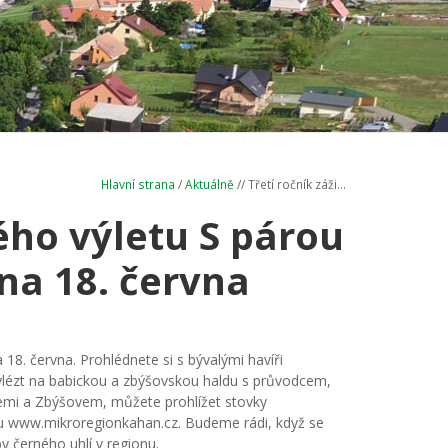
Hlavní strana
/
Aktuálně
// Třetí ročník záži...
ého výletu S párou
na 18. června
 18. června. Prohlédnete si s bývalými havíři
lézt na babickou a zbýšovskou haldu s průvodcem,
emi a Zbýšovem, můžete prohlížet stovky
ebu www.mikroregionkahan.cz. Budeme rádi, když se
by černého uhlí v regionu.