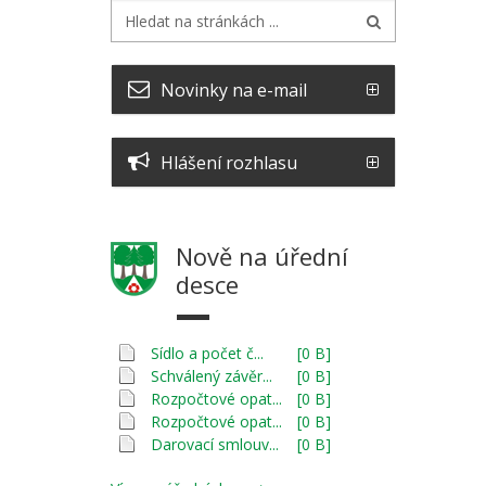
Novinky na e-mail
Hlášení rozhlasu
Nově na úřední
desce
Sídlo a počet č...
[0 B]
Schválený závěr...
[0 B]
Rozpočtové opat...
[0 B]
Rozpočtové opat...
[0 B]
Darovací smlouv...
[0 B]