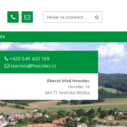
TY
+420 549 420 169
starosta@hvozdec.cz
Obecní úřad Hvozdec
Hvozdec 16
664 71 Veverská Bítýška