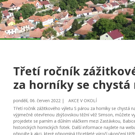
Třetí ročník zážitkov
za horníky se chystá 
pondělí, 06. červen 2022 |
AKCE V OKOLÍ
Třetí ročník zážitkového výletu S párou za horníky se chystá na
výjimečně otevřenou zbýšovskou těžní věž Simson, můžete vy
projedete se parním a důlním vláčkem mezi Zastávkou, Babic
historických hornických fotek. Další informace najdete na w
připojíte k akci, které připomíná třicetileté výročí ukončení těž