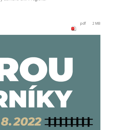
pdf
2 MB