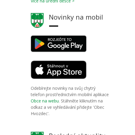
Více na úřední desce >
Novinky na mobil
Odebírejte novinky na svůj chytrý
telefon prostřednictvím mobilní aplikace
Obce na webu
. Stáhněte kliknutím na
odkaz a ve vyhledávání přidejte 'Obec
Hvozdec'.