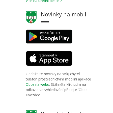
Více na úřední desce >
Novinky na mobil
Odebírejte novinky na svůj chytrý
telefon prostřednictvím mobilní aplikace
Obce na webu
. Stáhněte kliknutím na
odkaz a ve vyhledávání přidejte 'Obec
Hvozdec'.