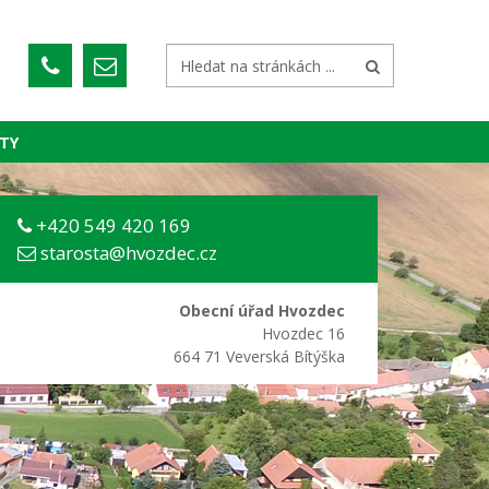
TY
+420 549 420 169
starosta@hvozdec.cz
Obecní úřad Hvozdec
Hvozdec 16
664 71 Veverská Bítýška