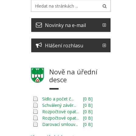
Novinky na e-mail
Hlášení rozhlasu
Nově na úřední
desce
Sídlo a počet č...
[0 B]
Schválený závěr...
[0 B]
Rozpočtové opat...
[0 B]
Rozpočtové opat...
[0 B]
Darovací smlouv...
[0 B]