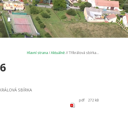
Hlavní strana
/
Aktuálně
// Tříkrálová sbírka...
26
TŘÍKRÁLOVÁ SBÍRKA
pdf
272 kB