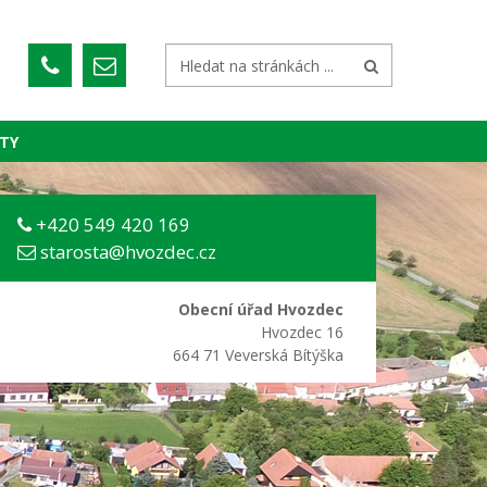
TY
+420 549 420 169
starosta@hvozdec.cz
Obecní úřad Hvozdec
Hvozdec 16
664 71 Veverská Bítýška