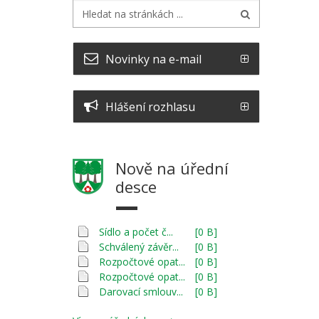
Novinky na e-mail
Hlášení rozhlasu
Nově na úřední
desce
Sídlo a počet č...
[0 B]
Schválený závěr...
[0 B]
Rozpočtové opat...
[0 B]
Rozpočtové opat...
[0 B]
Darovací smlouv...
[0 B]