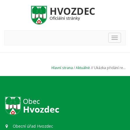
Hlavní
nabídka
Hlavní strana
/
Aktuálně
// Ukázka přidání re...
Obecní úřad Hvozdec