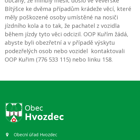
občany, že minulý měsíc došlo ve Veverské
Bítýšce ke dvěma případům krádeže věcí, které
měly poškozené osoby umístěné na nosiči
jízdního kola a to tak, že pachatel z vozidla
během jízdy tyto věci odcizil. OOP Kuřím žádá,
abyste byli obezřetní a v případě výskytu
podezřelých osob nebo vozidel kontaktovali
OOP Kuřim (776 533 115) nebo linku 158.
Obecní úřad Hvozdec