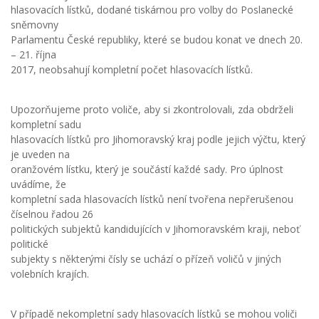
hlasovacích lístků, dodané tiskárnou pro volby do Poslanecké
sněmovny
Parlamentu České republiky, které se budou konat ve dnech 20.
– 21. října
2017, neobsahují kompletní počet hlasovacích lístků.
Upozorňujeme proto voliče, aby si zkontrolovali, zda obdrželi
kompletní sadu
hlasovacích lístků pro Jihomoravský kraj podle jejich výčtu, který
je uveden na
oranžovém lístku, který je součástí každé sady. Pro úplnost
uvádíme, že
kompletní sada hlasovacích lístků není tvořena nepřerušenou
číselnou řadou 26
politických subjektů kandidujících v Jihomoravském kraji, neboť
politické
subjekty s některými čísly se uchází o přízeň voličů v jiných
volebních krajích.
V případě nekompletní sady hlasovacích lístků se mohou voliči