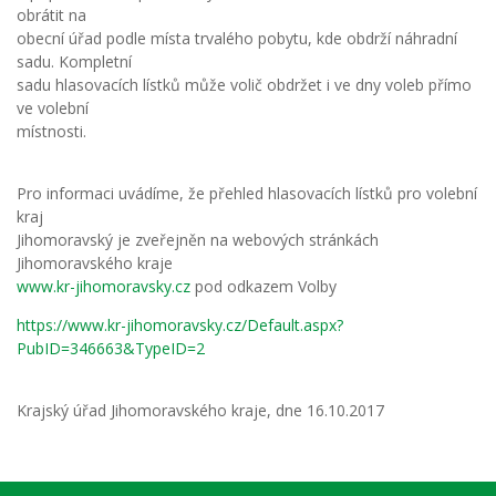
obrátit na
obecní úřad podle místa trvalého pobytu, kde obdrží náhradní
sadu. Kompletní
sadu hlasovacích lístků může volič obdržet i ve dny voleb přímo
ve volební
místnosti.
Pro informaci uvádíme, že přehled hlasovacích lístků pro volební
kraj
Jihomoravský je zveřejněn na webových stránkách
Jihomoravského kraje
www.kr-jihomoravsky.cz
pod odkazem Volby
https://www.kr-jihomoravsky.cz/Default.aspx?
PubID=346663&TypeID=2
Krajský úřad Jihomoravského kraje, dne 16.10.2017