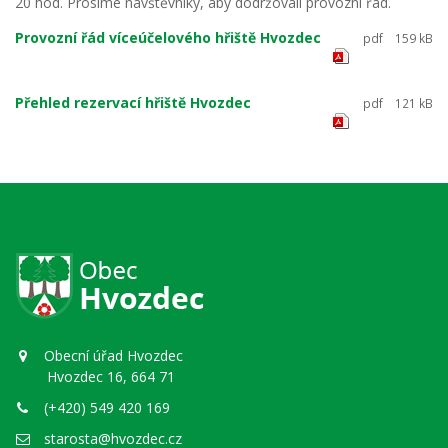
20 hod. Prosíme návštěvníky, aby dodržovali provozní řád.
Provozní řád víceúčelového hřiště Hvozdec
pdf
159 kB
Přehled rezervací hřiště Hvozdec
pdf
121 kB
Obecní úřad Hvozdec
Hvozdec 16, 664 71
(+420) 549 420 169
starosta@hvozdec.cz