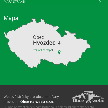
MAPA STRÁNEK
Mapa
Webové stránky pro obce a občany
provozuje
Obce na webu s.r.o.
Při poskytování služeb nám pomáhají cookies, prohlížením těchto