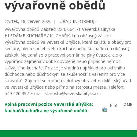
vývařovně obědů
čtvrtek, 18. červen 2026 |
ÚŘAD INFORMUJE
Vývařovna obědů Zábíteší 224, 664 71 Veverská Bítýška
HLEDÁME KUCHAŘE / KUCHAŘKU na občasný záskok
Vývařovna obědů ve Veverské Bítýšce, která zajišťuje obědy pro
seniory, hledá spolehlivého kuchaře nebo kuchařku na občasný
záskok. Nejedná se o pracovní poměr na plný úvazek, ale o
výpomoc zejména v době dovolené nebo případné nemoci
stávajícího kuchaře. Pozice je vhodná například pro aktivního
důchodce nebo důchodkyni se zkušeností s vařením pro více
strávníků. Zájemci se mohou s dotazy obracet na Městský úřad
ve Veverské Bítýšce nebo přímo na starostu města. Telefon:
549 420 397 E-mail: starosta@veverskabityska.cz
Volná pracovní pozice Veverská Bítýška:
png
2 MB
kuchař/kuchařka ve vývařovně obědů