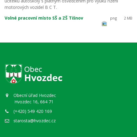
učitelku autoškoly s platným osvědčením pro výuku řízení
motorových vozidel B C T.
Volné pracovní místo SŠ a ZŠ Tišnov
png
2 MB
Obecní úřad Hvozdec
Hvozdec 16, 664 71
(+420) 549 420 169
starosta@hvozdec.cz