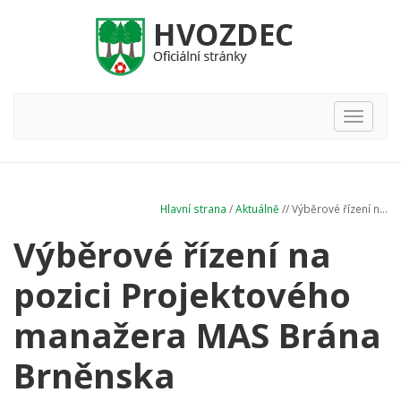
Hlavní
nabídka
Hlavní strana
/
Aktuálně
// Výběrové řízení n...
Výběrové řízení na
pozici Projektového
manažera MAS Brána
Brněnska