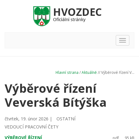
Hlavní
nabídka
Hlavní strana
/
Aktuálně
// Výběrové řízení V...
Výběrové řízení
Veverská Bítýška
čtvrtek, 19. únor 2026 |
OSTATNÍ
VEDOUCÍ PRACOVNÍ ČETY
VÝBĚROVÉ ŘÍZENÍ
pdf
95 kB