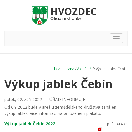
Hlavní
nabídka
Hlavní strana
/
Aktuálně
// Výkup jablek Čebí...
Výkup jablek Čebín
pátek, 02. září 2022 |
ÚŘAD INFORMUJE
Od 6.9.2022 bude v areálu zemědělského družstva zahájen
výkup jablek. Více informací na přiloženém plakátu.
Výkup jablek Čebín 2022
pdf
414 kB