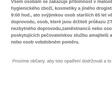
Všem osobám se zakazuje přítomnost v maloo
hygienického zboží, kosmetiky a jiného drogist
9:
00 hod., a
to s
výjimkou osob starších 65 let v
doprovodu,
osob, které jsou držiteli průkazu ZT
nezbytného doprovodu,
zaměstnanců nebo oso
poskytujících pečovatelskou službu a
majitelů
nebo osob v
obdobném poměru.
Prosíme občany, aby toto opatření dodržovali a 