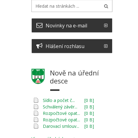
Novinky na e-mail
Hlášení rozhlasu
Nově na úřední
desce
Sídlo a počet č...
[0 B]
Schválený závěr...
[0 B]
Rozpočtové opat...
[0 B]
Rozpočtové opat...
[0 B]
Darovací smlouv...
[0 B]