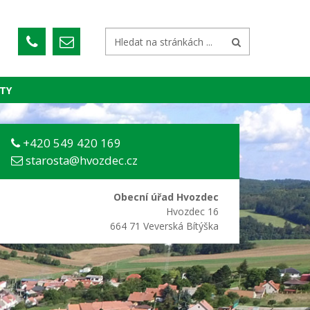
TY
+420 549 420 169
starosta@hvozdec.cz
Obecní úřad Hvozdec
Hvozdec 16
664 71 Veverská Bítýška