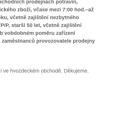
bchodní
ch prodejnách potravin,
ického zboží, v
čase mezi
7:
00 hod.
–
až
ěku, včetně zajištění
nezbytného
P/P, starší 5
0 let, včetně
zajištění
b v
obdobném poměru
zařízení
 a zaměstnanců provozovatele
prodejny
to i ve hvozdeckém obchodě. Děkujeme.