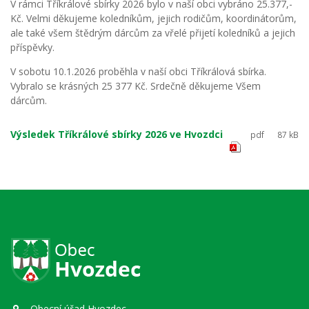
V rámci Tříkrálové sbírky 2026 bylo v naší obci vybráno 25.377,-
Kč. Velmi děkujeme koledníkům, jejich rodičům, koordinátorům,
ale také všem štědrým dárcům za vřelé přijetí koledníků a jejich
příspěvky.
V sobotu 10.1.2026 proběhla v naší obci Tříkrálová sbírka.
Vybralo se krásných 25 377 Kč. Srdečně děkujeme Všem
dárcům.
Výsledek Tříkrálové sbírky 2026 ve Hvozdci
pdf
87 kB
Obecní úřad Hvozdec