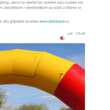
výkony, závod se obešel bez zranění a po rozdání cen
em závodníkům i návštěvníkům za účast a těšíme se
te níže případně na webu
www.atletikauni.cz
.
pdf
235 kB