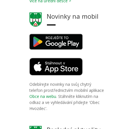
Více na úřední desce >
Novinky na mobil
Odebírejte novinky na svůj chytrý
telefon prostřednictvím mobilní aplikace
Obce na webu
. Stáhněte kliknutím na
odkaz a ve vyhledávání přidejte 'Obec
Hvozdec'.