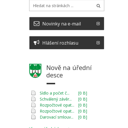
Novinky na e-mail
Hlášení rozhlasu
Nově na úřední
desce
Sídlo a počet č...
[0 B]
Schválený závěr...
[0 B]
Rozpočtové opat...
[0 B]
Rozpočtové opat...
[0 B]
Darovací smlouv...
[0 B]