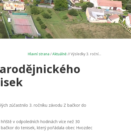
Hlavní strana
/
Aktuálně
// Výsledky 3. roční...
čarodějnického
isek
ělých zúčastnilo 3. ročníku závodu Z bačkor do
 hřiště v odpoledních hodinách více než 30
 Z bačkor do tenisek, který pořádala obec Hvozdec