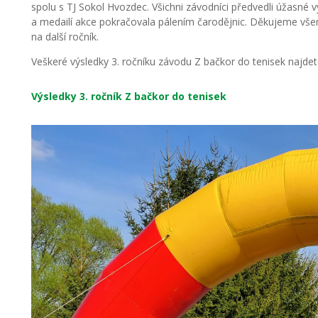
spolu s TJ Sokol Hvozdec. Všichni závodníci předvedli úžasné 
a medailí akce pokračovala pálením čarodějnic. Děkujeme vš
na další ročník.
Veškeré výsledky 3. ročníku závodu Z bačkor do tenisek najde
Výsledky 3. ročník Z bačkor do tenisek