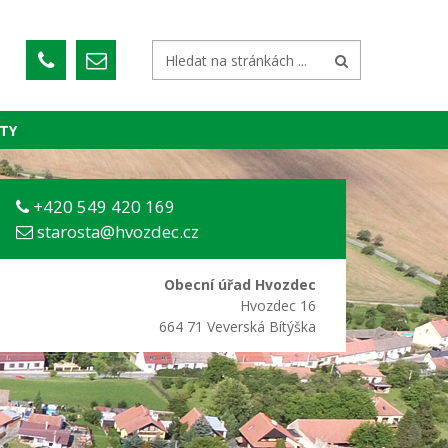
TY
+420 549 420 169
starosta@hvozdec.cz
Obecní úřad Hvozdec
Hvozdec 16
664 71 Veverská Bítýška