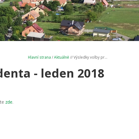
Hlavní strana
/
Aktuálně
// Výsledky volby pr...
denta - leden 2018
ete
zde
.