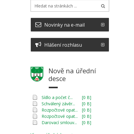
Novinky na e-mail
Hlášení rozhlasu
Nově na úřední
desce
Sídlo a počet č...
[0 B]
Schválený závěr...
[0 B]
Rozpočtové opat...
[0 B]
Rozpočtové opat...
[0 B]
Darovací smlouv...
[0 B]