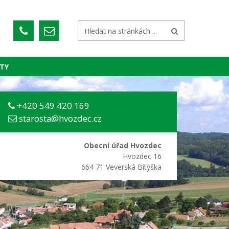
TY
+420 549 420 169
starosta@hvozdec.cz
Obecní úřad Hvozdec
Hvozdec 16
664 71 Veverská Bítýška