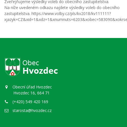
Zveřejňujeme výsledky voleb do obecního zastupitelstva.
Na níže uvedeném odkazu najdete výsledky voleb do obecního
zastupitelstva. https://www.volby.cz/pls/kv2018/kv111111?
xjazyk=CZ&xid=1&xdz=1&xnumnuts=6203&xobec=583090&xokrse
Obecní úřad Hvozdec
Hvozdec 16, 664 71
(+420) 549 420 169
starosta@hvozdec.cz