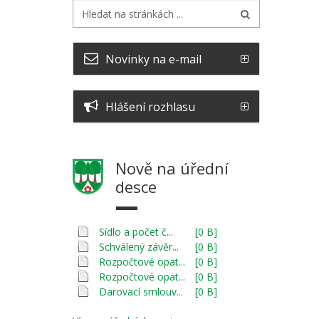
Novinky na e-mail
Hlášení rozhlasu
Nově na úřední
desce
Sídlo a počet č...
[0 B]
Schválený závěr...
[0 B]
Rozpočtové opat...
[0 B]
Rozpočtové opat...
[0 B]
Darovací smlouv...
[0 B]