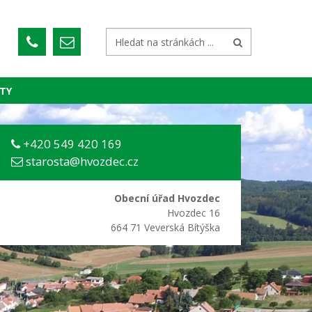
TY
+420 549 420 169
starosta@hvozdec.cz
Obecní úřad Hvozdec
Hvozdec 16
664 71 Veverská Bítýška