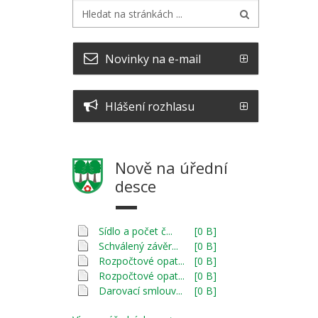
Novinky na e-mail
Hlášení rozhlasu
Nově na úřední
desce
Sídlo a počet č...
[0 B]
Schválený závěr...
[0 B]
Rozpočtové opat...
[0 B]
Rozpočtové opat...
[0 B]
Darovací smlouv...
[0 B]