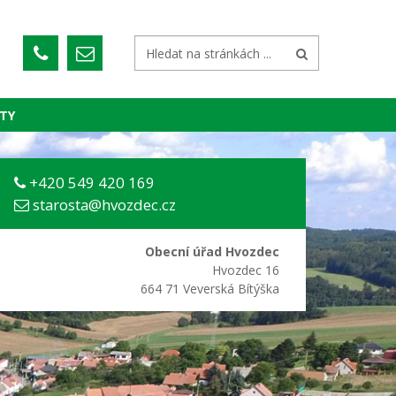
TY
+420 549 420 169
starosta@hvozdec.cz
Obecní úřad Hvozdec
Hvozdec 16
664 71 Veverská Bítýška