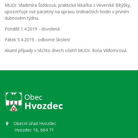
MUDr. Vladimíra Štětková, praktická lékařka z Veverské Bítýšky,
upozorňuje své pacietny na úpravu ordinačních hodin v prvním
dubnovém týdnu.
Pondělí 1.4.2019 - dovolená
Pátek 5.4.2019 - odborné školení
Akutní případy v těchto dnech ošetří MUDr. Ilona Vildomcová.
Obecní úřad Hvozdec
Hvozdec 16, 664 71