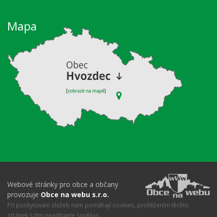
Mapa
Webové stránky pro obce a občany
provozuje
Obce na webu s.r.o.
Při poskytování služeb nám pomáhají cookies, prohlížením těchto
stránek s tím vyjadřujete souhlas.