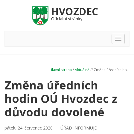
Hlavní
nabídka
Hlavní strana
/
Aktuálně
// Změna úředních ho...
Změna úředních
hodin OÚ Hvozdec z
důvodu dovolené
pátek, 24. červenec 2020 |
ÚŘAD INFORMUJE