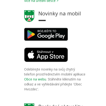
Více na úřední desce >
Novinky na mobil
Odebírejte novinky na svůj chytrý
telefon prostřednictvím mobilní aplikace
Obce na webu
. Stáhněte kliknutím na
odkaz a ve vyhledávání přidejte 'Obec
Hvozdec'.