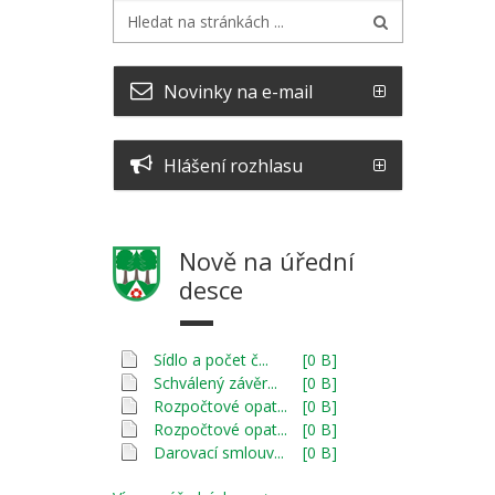
Novinky na e-mail
Hlášení rozhlasu
Nově na úřední
desce
Sídlo a počet č...
[0 B]
Schválený závěr...
[0 B]
Rozpočtové opat...
[0 B]
Rozpočtové opat...
[0 B]
Darovací smlouv...
[0 B]