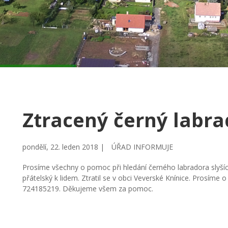
Ztracený černý labr
pondělí, 22. leden 2018 |
ÚŘAD INFORMUJE
Prosíme všechny o pomoc při hledání černého labradora slyšíc
přátelský k lidem. Ztratil se v obci Veverské Knínice. Prosíme o
724185219. Děkujeme všem za pomoc.