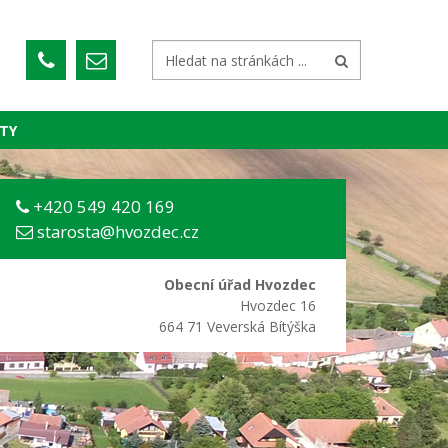
TY
+420 549 420 169
starosta@hvozdec.cz
Obecní úřad Hvozdec
Hvozdec 16
664 71 Veverská Bítýška