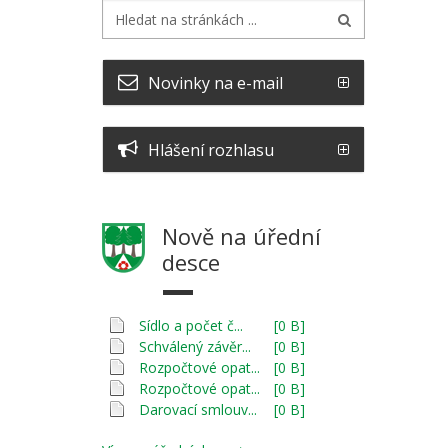
Novinky na e-mail
Hlášení rozhlasu
Nově na úřední
desce
Sídlo a počet č...
[0 B]
Schválený závěr...
[0 B]
Rozpočtové opat...
[0 B]
Rozpočtové opat...
[0 B]
Darovací smlouv...
[0 B]