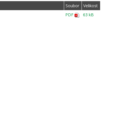
Soubor
Velikost
PDF
63 kB