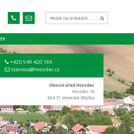
TY
+420 549 420 169
starosta@hvozdec.cz
Obecní úřad Hvozdec
Hvozdec 16
664 71 Veverská Bítýška