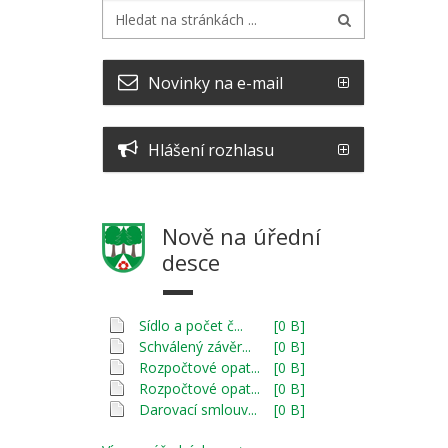
Novinky na e-mail
Hlášení rozhlasu
Nově na úřední
desce
Sídlo a počet č...
[0 B]
Schválený závěr...
[0 B]
Rozpočtové opat...
[0 B]
Rozpočtové opat...
[0 B]
Darovací smlouv...
[0 B]