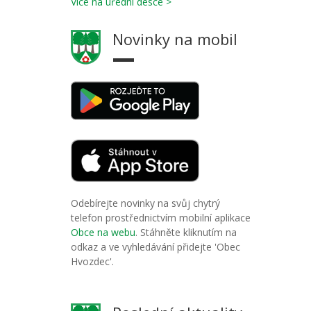
Více na úřední desce >
Novinky na mobil
Odebírejte novinky na svůj chytrý
telefon prostřednictvím mobilní aplikace
Obce na webu
. Stáhněte kliknutím na
odkaz a ve vyhledávání přidejte 'Obec
Hvozdec'.