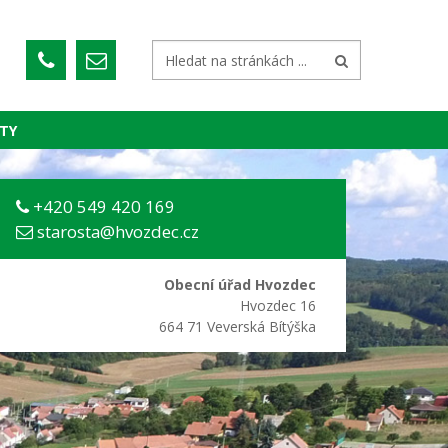
TY
+420 549 420 169
starosta@hvozdec.cz
Obecní úřad Hvozdec
Hvozdec 16
664 71 Veverská Bítýška