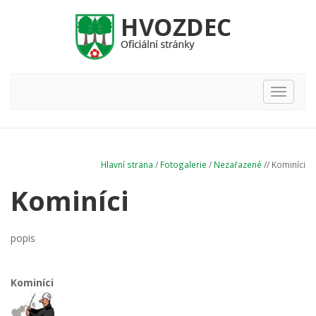
Hlavní
nabídka
Hlavní strana
/
Fotogalerie
/
Nezařazené
// Kominíci
Kominíci
popis
Kominíci