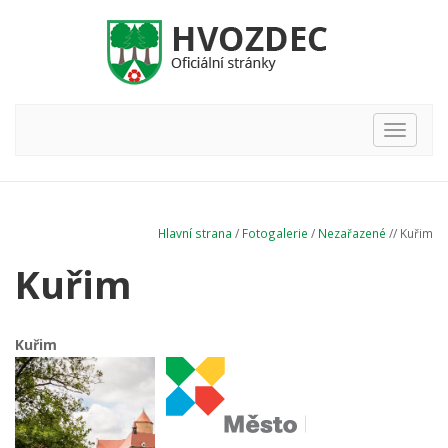
Hlavní
nabídka
Hlavní strana
/
Fotogalerie
/
Nezařazené
// Kuřim
Kuřim
Kuřim