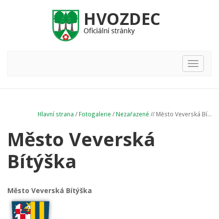
Hlavní
nabídka
Hlavní strana
/
Fotogalerie
/
Nezařazené
// Město Veverská Bí...
Město Veverská
Bítýška
Město Veverská Bítýška