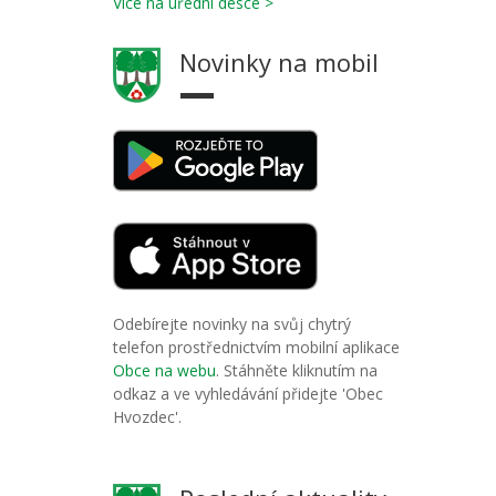
Více na úřední desce >
Novinky na mobil
Odebírejte novinky na svůj chytrý
telefon prostřednictvím mobilní aplikace
Obce na webu
. Stáhněte kliknutím na
odkaz a ve vyhledávání přidejte 'Obec
Hvozdec'.