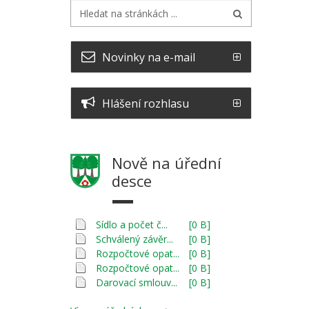
Novinky na e-mail
Hlášení rozhlasu
Nově na úřední
desce
Sídlo a počet č...
[0 B]
Schválený závěr...
[0 B]
Rozpočtové opat...
[0 B]
Rozpočtové opat...
[0 B]
Darovací smlouv...
[0 B]