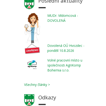
Poslední aktuality
MUDr. Vildomcová -
DOVOLENÁ
Dovolená OÚ Hvozdec -
pondělí 10.8.2026
Volné pracovní místo u
společnosti AgriKomp
Bohemia s.r.o.
Všechny články >
Odkazy