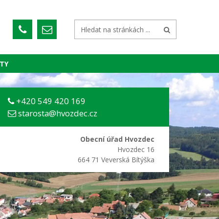
TY
+420 549 420 169
starosta@hvozdec.cz
Obecní úřad Hvozdec
Hvozdec 16
664 71 Veverská Bítýška