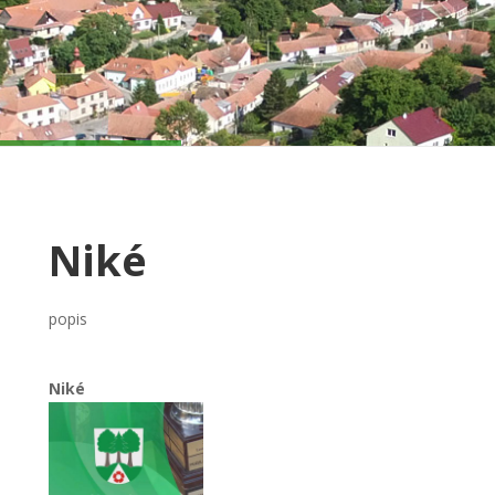
Niké
popis
Niké