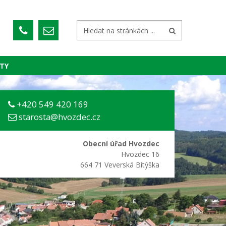
TY
+420 549 420 169
starosta@hvozdec.cz
Obecní úřad Hvozdec
Hvozdec 16
664 71 Veverská Bítýška