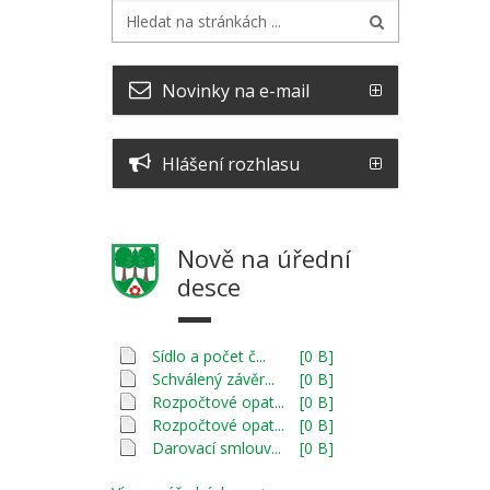
Novinky na e-mail
Hlášení rozhlasu
Nově na úřední
desce
Sídlo a počet č...
[0 B]
Schválený závěr...
[0 B]
Rozpočtové opat...
[0 B]
Rozpočtové opat...
[0 B]
Darovací smlouv...
[0 B]