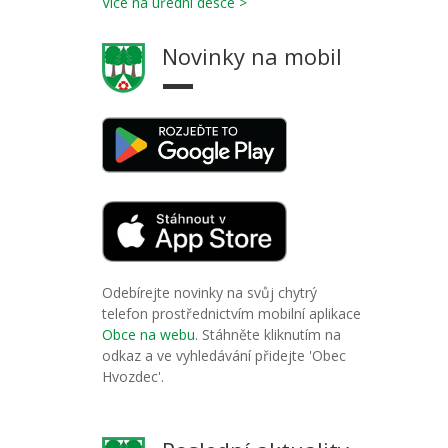
Více na úřední desce >
Novinky na mobil
Odebírejte novinky na svůj chytrý
telefon prostřednictvím mobilní aplikace
Obce na webu
. Stáhněte kliknutím na
odkaz a ve vyhledávání přidejte 'Obec
Hvozdec'.