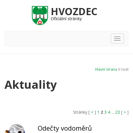
Hlavní
nabídka
Hlavní strana
// root
Aktuality
Stránky [
<
]
1
2
3
4
...
23
[
>
]
Odečty vodoměrů