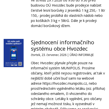
Ve středu 29.7.2026 od 9.00 do 9:30 před
budovou OÚ Hvozdec bude prodejce nabízet
čerstvé lesní borůvky z Jeseníků 1 kg 250,- 1 litr
150,- prodej probíhá do vlastních nádob nebo
po košíkách 3 kg = 5litrů. Dále je k prodeji
domácí borůvkový džem.
Sjednocení informačního
systému obce Hvozdec
čtvrtek, 23. červenec 2026 |
ÚŘAD INFORMUJE
Obec Hvozdec plynule přejde pouze na
informační systém MUNIPOLIS. Prosíme
občany, kteří ještě nejsou registrováni, ať tak v
nejbližší době učiní buď sami na webové
adrese https://hvozdec.munipolis.cz, nebo
prostřednictvím vyplněného letáku (viz. příloha)
odeslaného emailem, či vhozeného do
schránky obce. Letáky k vyplnění, pro občany
jež nemají možnost tisku, k vyzvednutí v
místním obchodě. Děkujeme za spolupráci.