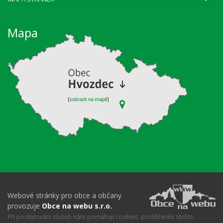
Mapa
Webové stránky pro obce a občany
provozuje
Obce na webu s.r.o.
Při poskytování služeb nám pomáhají cookies, prohlížením těchto