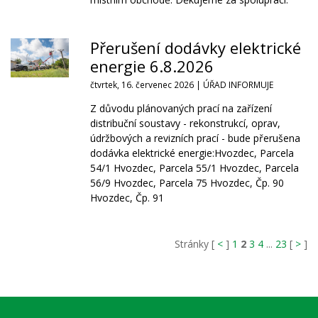
Přerušení dodávky elektrické
energie 6.8.2026
čtvrtek, 16. červenec 2026 |
ÚŘAD INFORMUJE
Z důvodu plánovaných prací na zařízení
distribuční soustavy - rekonstrukcí, oprav,
údržbových a revizních prací - bude přerušena
dodávka elektrické energie:Hvozdec, Parcela
54/1 Hvozdec, Parcela 55/1 Hvozdec, Parcela
56/9 Hvozdec, Parcela 75 Hvozdec, Čp. 90
Hvozdec, Čp. 91
Stránky [
<
]
1
2
3
4
...
23
[
>
]