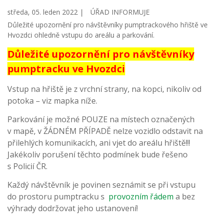
středa, 05. leden 2022 |
ÚŘAD INFORMUJE
Důležité upozornění pro návštěvníky pumptrackového hřiště ve
Hvozdci ohledně vstupu do areálu a parkování.
Důležité upozornění pro návštěvníky
pumptracku ve Hvozdci
Vstup na hřiště je z vrchní strany, na kopci, nikoliv od
potoka – viz mapka níže.
Parkování je možné POUZE na místech označených
v mapě, v ŽÁDNÉM PŘÍPADĚ nelze vozidlo odstavit na
přilehlých komunikacích, ani vjet do areálu hřiště!!!
Jakékoliv porušení těchto podmínek bude řešeno
s Policií ČR.
Každý návštěvník je povinen seznámit se při vstupu
do prostoru pumptracku s
provozním řádem
a bez
výhrady dodržovat jeho ustanovení!