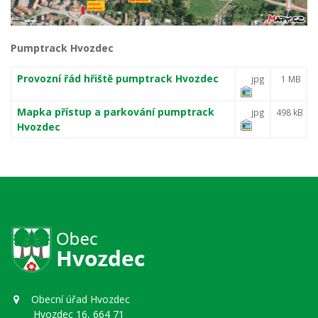
Pumptrack Hvozdec
Provozní řád hřiště pumptrack Hvozdec
jpg
1 MB
Mapka přístup a parkování pumptrack
jpg
498 kB
Hvozdec
Obecní úřad Hvozdec
Hvozdec 16, 664 71