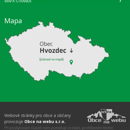
MAPA STRÁNEK
Mapa
Webové stránky pro obce a občany
provozuje
Obce na webu s.r.o.
Při poskytování služeb nám pomáhají cookies, prohlížením těchto