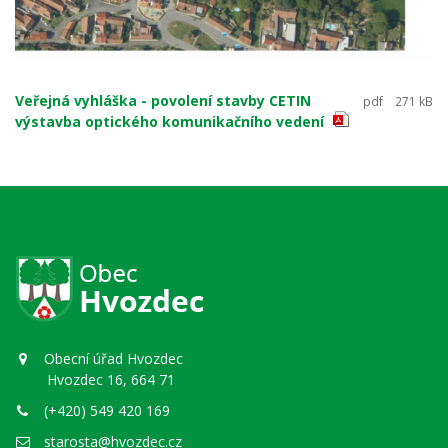
Veřejná vyhláška - povolení stavby CETIN
pdf
271 kB
výstavba optického komunikačního vedení
Obecní úřad Hvozdec
Hvozdec 16, 664 71
(+420) 549 420 169
starosta@hvozdec.cz