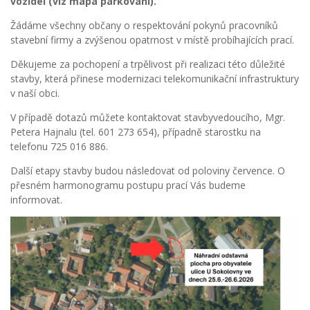
vozidel (viz mapa parkování).
Žádáme všechny občany o respektování pokynů pracovníků
stavební firmy a zvýšenou opatrnost v místě probíhajících prací.
Děkujeme za pochopení a trpělivost při realizaci této důležité
stavby, která přinese modernizaci telekomunikační infrastruktury
v naší obci.
V případě dotazů můžete kontaktovat stavbyvedoucího, Mgr.
Petera Hajnalu (tel. 601 273 654), případně starostku na
telefonu 725 016 886.
Další etapy stavby budou následovat od poloviny července. O
přesném harmonogramu postupu prací Vás budeme
informovat.