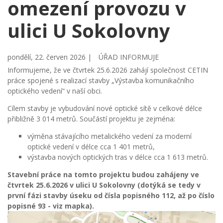
omezení provozu v
ulici U Sokolovny
pondělí, 22. červen 2026 |
ÚŘAD INFORMUJE
Informujeme, že ve čtvrtek 25.6.2026 zahájí společnost CETIN
práce spojené s realizací stavby „Výstavba komunikačního
optického vedení“ v naší obci.
Cílem stavby je vybudování nové optické sítě v celkové délce
přibližně 3 014 metrů. Součástí projektu je zejména:
výměna stávajícího metalického vedení za moderní
optické vedení v délce cca 1 401 metrů,
výstavba nových optických tras v délce cca 1 613 metrů.
Stavební práce na tomto projektu budou zahájeny ve
čtvrtek 25.6.2026 v ulici U Sokolovny (dotýká se tedy v
první fázi stavby úseku od čísla popisného 112, až po číslo
popisné 93 - viz mapka).