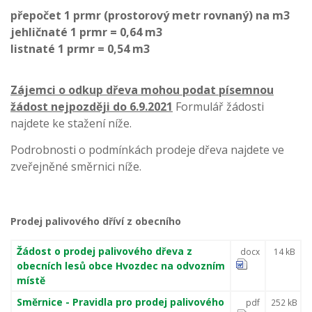
přepočet 1 prmr (prostorový metr rovnaný) na m3
jehličnaté 1 prmr = 0,64 m3
listnaté 1 prmr = 0,54 m3
Zájemci o odkup dřeva mohou podat písemnou
žádost nejpozději do 6.9.2021
Formulář žádosti
najdete ke stažení níže.
Podrobnosti o podmínkách prodeje dřeva najdete ve
zveřejněné směrnici níže.
Prodej palivového dříví z obecního
Žádost o prodej palivového dřeva z
docx
14 kB
obecních lesů obce Hvozdec na odvozním
místě
Směrnice - Pravidla pro prodej palivového
pdf
252 kB