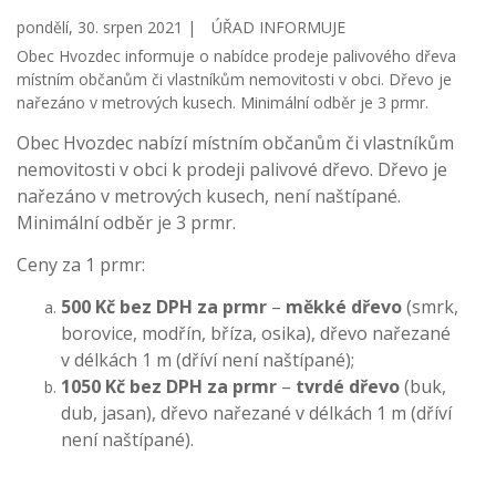
pondělí, 30. srpen 2021 |
ÚŘAD INFORMUJE
Obec Hvozdec informuje o nabídce prodeje palivového dřeva
místním občanům či vlastníkům nemovitosti v obci. Dřevo je
nařezáno v metrových kusech. Minimální odběr je 3 prmr.
Obec Hvozdec nabízí místním občanům či vlastníkům
nemovitosti v obci k prodeji palivové dřevo. Dřevo je
nařezáno v metrových kusech, není naštípané.
Minimální odběr je 3 prmr.
Ceny za 1 prmr:
500 Kč bez DPH za prmr
–
měkké dřevo
(smrk,
borovice, modřín, bříza, osika), dřevo nařezané
v délkách 1 m (dříví není naštípané);
1050 Kč bez DPH za prmr
–
tvrdé dřevo
(buk,
dub, jasan), dřevo nařezané v délkách 1 m (dříví
není naštípané).