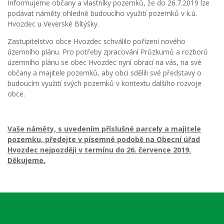
Informujeme občany a vlastníky pozemků, že do 26.7.2019 lze
podávat náměty ohledně budoucího využití pozemků v k.ú.
Hvozdec u Veverské Bítýšky.
Zastupitelstvo obce Hvozdec schválilo pořízení nového
územního plánu. Pro potřeby zpracování Průzkumů a rozborů
územního plánu se obec Hvozdec nyní obrací na vás, na své
občany a majitele pozemků, aby obci sdělili své představy o
budoucím využití svých pozemků v kontextu dalšího rozvoje
obce.
Vaše náměty, s uvedením příslušné parcely a majitele
pozemku, předejte v písemné podobě na Obecní úřad
Hvozdec nejpozději v termínu do 26. července 2019.
Děkujeme.