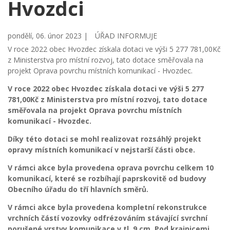
Hvozdci
pondělí, 06. únor 2023 |
ÚŘAD INFORMUJE
V roce 2022 obec Hvozdec získala dotaci ve výši 5 277 781,00Kč
z Ministerstva pro místní rozvoj, tato dotace směřovala na
projekt Oprava povrchu místních komunikací - Hvozdec.
V roce 2022 obec Hvozdec získala dotaci ve výši 5 277
781,00Kč z Ministerstva pro místní rozvoj, tato dotace
směřovala na projekt Oprava povrchu místních
komunikací - Hvozdec.
Díky této dotaci se mohl realizovat rozsáhlý projekt
opravy místních komunikací v nejstarší části obce.
V rámci akce byla provedena oprava povrchu celkem 10
komunikací, které se rozbíhají paprskovitě od budovy
Obecního úřadu do tří hlavních směrů.
V rámci akce byla provedena kompletní rekonstrukce
vrchních částí vozovky odfrézováním stávající svrchní
porušené vrstvy komunikace v tl. 9 cm. Pod krajnicemi