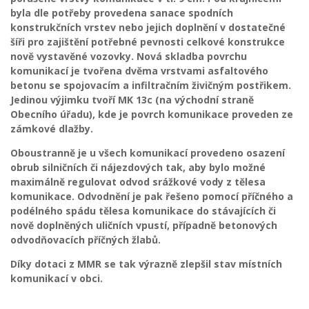
byla dle potřeby provedena sanace spodních
konstrukčních vrstev nebo jejich doplnění v dostatečné
šíři pro zajištění potřebné pevnosti celkové konstrukce
nově vystavěné vozovky. Nová skladba povrchu
komunikací je tvořena dvěma vrstvami asfaltového
betonu se spojovacím a infiltračním živičným postřikem.
Jedinou výjimku tvoří MK 13c (na východní straně
Obecního úřadu), kde je povrch komunikace proveden ze
zámkové dlažby.
Oboustranně je u všech komunikací provedeno osazení
obrub silničních či nájezdových tak, aby bylo možné
maximálně regulovat odvod srážkové vody z tělesa
komunikace. Odvodnění je pak řešeno pomocí příčného a
podélného spádu tělesa komunikace do stávajících či
nově doplněných uličních vpustí, případně betonových
odvodňovacích příčných žlabů.
Díky dotaci z MMR se tak výrazně zlepšil stav místních
komunikací v obci.