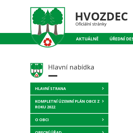
AKTUÁLNĚ
ÚŘEDNÍ DE
Hlavní nabídka
HLAVNÍ STRANA
KOMPLETNÍ ÚZEMNÍ PLÁN OBCE Z
ROKU 2022
O OBCI
OBECNÍ ÚŘAD