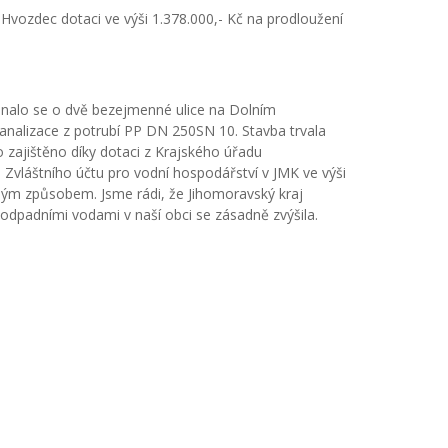
Hvozdec dotaci ve výši 1.378.000,- Kč na prodloužení
ednalo se o dvě bezejmenné ulice na Dolním
kanalizace z potrubí PP DN 250SN 10. Stavba trvala
o zajištěno díky dotaci z Krajského úřadu
e Zvláštního účtu pro vodní hospodářství v JMK ve výši
ným způsobem. Jsme rádi, že Jihomoravský kraj
 odpadními vodami v naší obci se zásadně zvýšila.