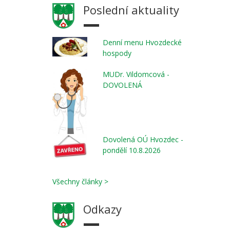
Poslední aktuality
Denní menu Hvozdecké
hospody
MUDr. Vildomcová -
DOVOLENÁ
Dovolená OÚ Hvozdec -
pondělí 10.8.2026
Všechny články >
Odkazy