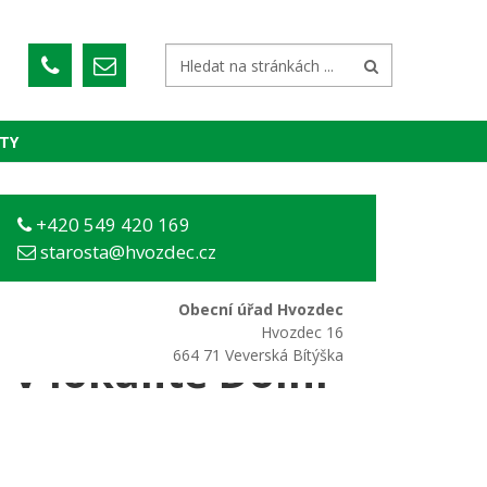
TY
Hlavní strana
/
Aktuálně
// Poskytnutí dotace...
+420 549 420 169
starosta@hvozdec.cz
rozpočtu
e na prodloužení
Obecní úřad Hvozdec
Hvozdec 16
v lokalitě Dolní
664 71 Veverská Bítýška