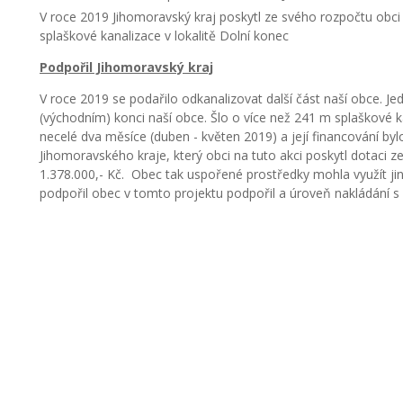
V roce 2019 Jihomoravský kraj poskytl ze svého rozpočtu obci 
splaškové kanalizace v lokalitě Dolní konec
Podpořil Jihomoravský kraj
V roce 2019 se podařilo odkanalizovat další část naší obce. J
(východním) konci naší obce. Šlo o více než 241 m splaškové 
necelé dva měsíce (duben - květen 2019) a její financování byl
Jihomoravského kraje, který obci na tuto akci poskytl dotaci z
1.378.000,- Kč. Obec tak uspořené prostředky mohla využít ji
podpořil obec v tomto projektu podpořil a úroveň nakládání s