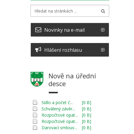
Novinky na e-mail
Hlášení rozhlasu
Nově na úřední
desce
Sídlo a počet č...
[0 B]
Schválený závěr...
[0 B]
Rozpočtové opat...
[0 B]
Rozpočtové opat...
[0 B]
Darovací smlouv...
[0 B]