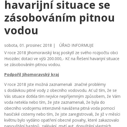
havarijní situace se
zásobováním pitnou
vodou
sobota, 01. prosinec 2018 |
ÚŘAD INFORMUJE
V roce 2018 Jihomoravský kraj poskytl ze svého rozpočtu obci
Hvozdec dotaci ve výši 200.000,- Kč na Řešení havarijní situace
se zásobováním pitnou vodou.
Podpořil Jihomoravský kraj
V roce 2018 jste možná zaznamenali značné problémy
s dodávkou pitné vody z obecního vodovodu. Ať už tím, že se
Vás situace dotkla tím nejvíce nepříjemným způsobem, že Vám
voda netekla nebo tím, že jste zaznamenali, že byla do
obecního vodojemu intenzivně navážena pitná voda pomocí
hasičské cisterny nebo tím, že jste zaregistrovali, že již v měsíci
květnu bylo vydáno opatření obecné povahy, které zakazovalo
napouštění bazénů, zalévání, mytí aut, dopuštění vlastních