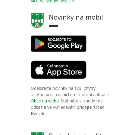
Více na úřední desce >
Novinky na mobil
Odebírejte novinky na svůj chytrý
telefon prostřednictvím mobilní aplikace
Obce na webu
. Stáhněte kliknutím na
odkaz a ve vyhledávání přidejte 'Obec
Hvozdec'.