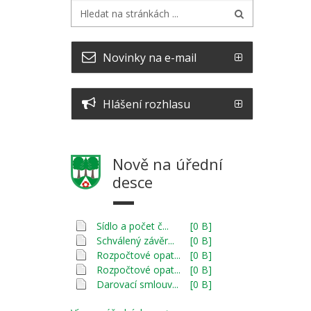
Novinky na e-mail
Hlášení rozhlasu
Nově na úřední
desce
Sídlo a počet č...
[0 B]
Schválený závěr...
[0 B]
Rozpočtové opat...
[0 B]
Rozpočtové opat...
[0 B]
Darovací smlouv...
[0 B]