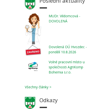
Poslední aktuality
MUDr. Vildomcová -
DOVOLENÁ
Dovolená OÚ Hvozdec -
pondělí 10.8.2026
Volné pracovní místo u
společnosti AgriKomp
Bohemia s.r.o.
Všechny články >
Odkazy