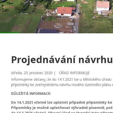
Projednávání návrhu
středa, 23. prosinec 2020 |
ÚŘAD INFORMUJE
Informujeme občany, že do 14.1.2021 lze u Městského úřadu K
připomínky ke zveřejněnému návrhu nového územního plánu 
DŮLEŽITÁ INFORMACE:
Do 14.1.2021 včetně lze uplatnit případné připomínky 
Připomínky je možné uplatňovat výhradně písemně, po
do 14.1.2021 včetně. Obecní úřad ve Hvozdci tyto připo