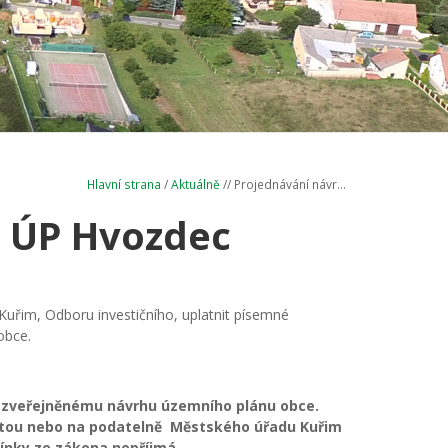
Hlavní strana
/
Aktuálně
// Projednávání návr...
 ÚP Hvozdec
uřim, Odboru investičního, uplatnit písemné
obce.
ke zveřejněnému návrhu územního plánu obce.
štou nebo na podatelně Městského úřadu Kuřim
mínky ze zákona nepříjmá.