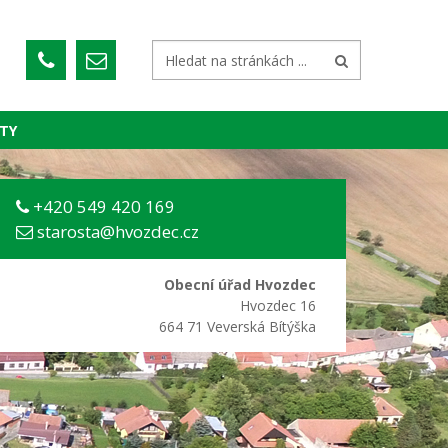
TY
+420 549 420 169
starosta@hvozdec.cz
Obecní úřad Hvozdec
Hvozdec 16
664 71 Veverská Bítýška